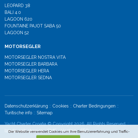
LEOPARD 38
BALI 4.0
LAGOON 620
FOUNTAINE PAJOT SABA 50
LAGOON 52
MOTORSEGLER
MOTORSEGLER NOSTRA VITA
MOTORSEGLER BARBARA
MOTORSEGLER HERA
MOTORSEGLER SEDNA
Datenschutzerklärung
::
Cookies
::
Charter Bedingungen
::
Turitische info
::
Sitemap
Yacht Charter Croatia © Copyright 2026. All Rights Reserved. ::
Izrada web stranica
::
CMS
::
Hosting
::
SEO
Die Website verwendet Cookies um Ihre Benutzererfahrung und Traffic-