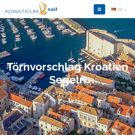
DE
Törnvorschlag Kroatien
Segeln
YACHT CHARTER KROATIEN
TÖRNVORSCHLÄGE