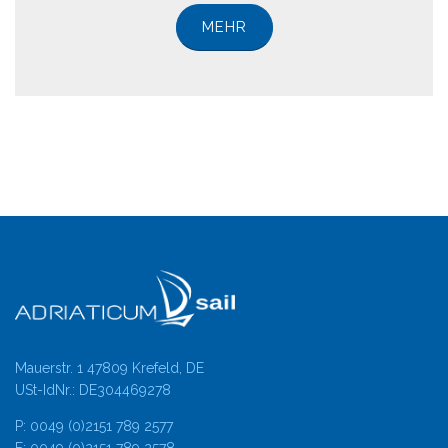
MEHR
Mauerstr. 1 47809 Krefeld, DE
USt-IdNr.: DE304469278
P: 0049 (0)2151 789 2577