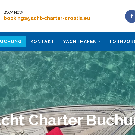
BOOK NOW!
booking@yacht-charter-croatia.eu
BUCHUNG
KONTAKT
YACHTHAFEN
TÖRNVOR
cht Charter Buch