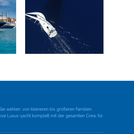
Sie wehlen: von kleineren bis größeren Familien
sive Luxus-yacht komplett mit der gesamten Crew, für