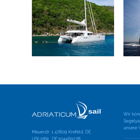
Wir könn
Segelyac
unsere 
Mauerstr. 1 47809 Krefeld, DE
USt-IdNr.: DE304469278