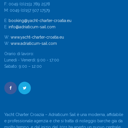
F: 0049 (0)2151 789 2578
M: 0049 (0)157 507 17579
E:
booking@yacht-charter-croatia.eu
E:
info@adriaticum-sail.com
W:
www.yacht-charter-croatia.eu
W:
www.adriaticum-sail.com
Orario di lavoro:
Lunedi - Venerdi: 9:00 - 17:00
Sabato: 9:00 – 12:00
Yacht Charter Croazia – Adriaticum Sail è una moderna, affidabile
e professionale agenzia e che si tratta di noleggio barche gia da
molto tempo, e dal inizio del 2011 ha aperto un nuovo centrale