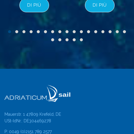
DI PIÙ
DI PIÙ
Mauerstr. 1 47809 Krefeld, DE
USt-IdNr.: DE304469278
P: 0049 (0)2151 789 2577