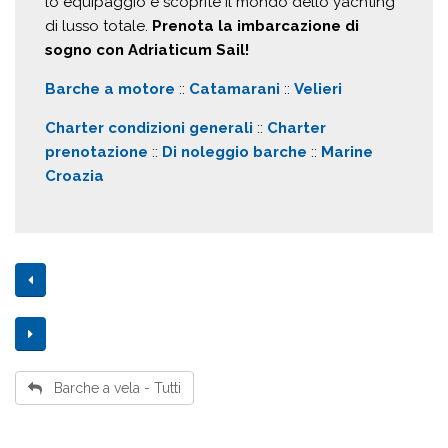
lo equipaggio e scoprite il mondo dello yachting
di lusso totale.
Prenota la imbarcazione di
sogno con Adriaticum Sail!
Barche a motore
::
Catamarani
::
Velieri
Charter condizioni generali
::
Charter
prenotazione
::
Di noleggio barche
::
Marine
Croazia
Barche a vela - Tutti