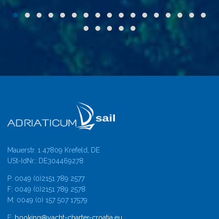
Mauerstr. 1 47809 Krefeld, DE
USt-IdNr.: DE304469278
P: 0049 (0)2151 789 2577
F: 0049 (0)2151 789 2578
M: 0049 (0) 157 507 17579
E:
booking@yacht-charter-croatia.eu