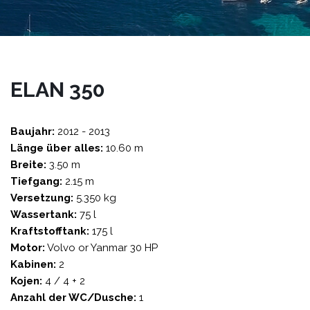
ELAN 350
Baujahr:
2012 - 2013
Länge über alles:
10.60 m
Breite:
3.50 m
Tiefgang:
2.15 m
Versetzung:
5.350 kg
Wassertank:
75 l
Kraftstofftank:
175 l
Motor:
Volvo or Yanmar 30 HP
Kabinen:
2
Kojen:
4 / 4 + 2
Anzahl der WC/Dusche:
1