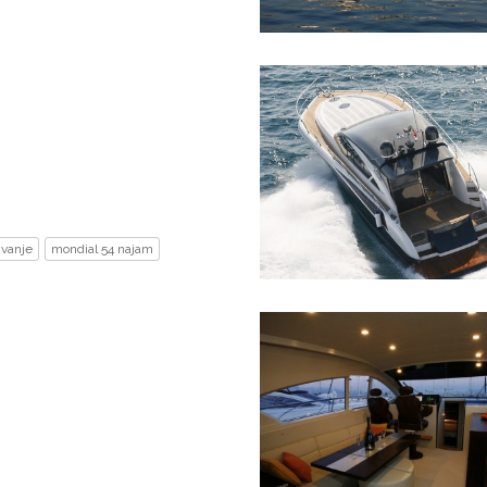
ivanje
mondial 54 najam