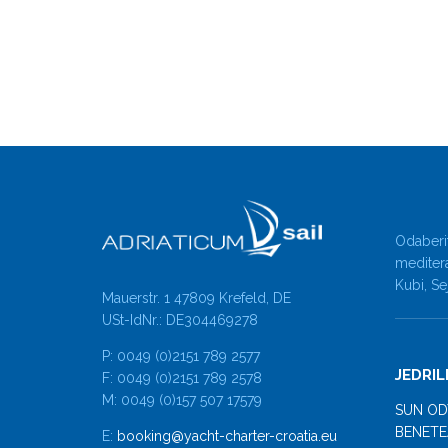
Odaberit
meditera
Kubi, S
Mauerstr. 1 47809 Krefeld, DE
USt-IdNr.: DE304469278
P: 0049 (0)2151 789 2577
JEDRIL
F: 0049 (0)2151 789 2578
M: 0049 (0)157 507 17579
SUN OD
BENETE
E:
booking@yacht-charter-croatia.eu