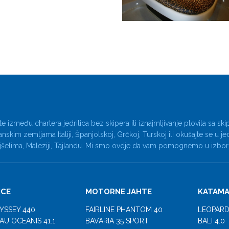
e između chartera jedrilica bez skipera ili iznajmljivanje plovila sa 
nskim zemljama Italiji, Španjolskoj, Grčkoj, Turskoj ili okušajte se u j
ejšelima, Maleziji, Tajlandu. Mi smo ovdje da vam pomognemo u izbor
ICE
MOTORNE JAHTE
KATAMA
YSSEY 440
FAIRLINE PHANTOM 40
LEOPARD
AU OCEANIS 41.1
BAVARIA 35 SPORT
BALI 4.0