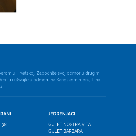
skiperom u Hrvatskoj. Započnite svoj odmor u drugim
edrenju i uživajte u odmoru na Karipskom moru, ili na
u.
RANI
JEDRENJACI
 38
GULET NOSTRA VITA
GULET BARBARA