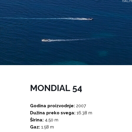
YACH
MONDIAL 54
Godina proizvodnje:
2007
Dužina preko svega:
16.38 m
Širina:
4.50 m
Gaz:
1.58 m