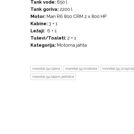
Tank vode:
650 l
Tank goriva:
2200 l
Motor:
Man R6 800 CRM 2 x 800 HP
Kabine:
3 + 1
Ležaji:
6 + 1
Tuševi/Toaleti:
2 + 1
Kategorija:
Motorna jahta
mondial 54 cijena
mondial 54 hrvatska
mondial 54 iznajmlj
mondial 54 najam jedrilice